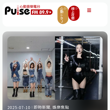
心
線
動
上
i-
收
D
聽
J
即時新聞
娛樂焦點
2025-07-10
,