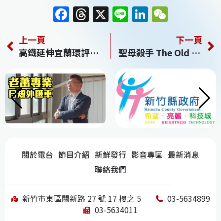
F
T
X
Li
Li
W
a
h
n
n
e
上一頁
下一頁
c
re
e
k
C
高鐵延伸宜蘭環評初審過關 須補充行車時間等數據
聖母殺手 The Old Woman With the Knife
e
a
e
h
b
d
dI
at
o
s
n
o
k
關於電台
節目介紹
新鮮發行
影音專區
最新消息
聯絡我們
新竹市東區關新路 27 號 17 樓之 5
03-5634899
03-5634011