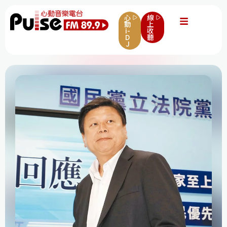
心
線
動
上
i-
收
D
聽
J