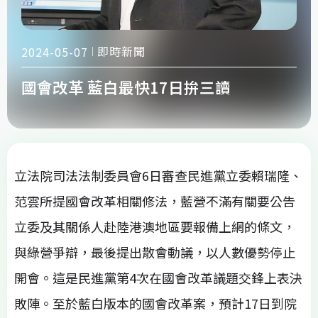
即時新聞
2024-05-07
國會改革 藍白最快17日拚三讀
立法院司法法制委員會6日審查民進黨立委賴瑞隆、
范雲所提國會改革相關修法，藍營不滿有關要公告
立委及其關係人赴陸港澳地區要報備上網的條文，
與綠營爭辯，最後提出散會動議，以人數優勢停止
開會。這是民進黨第4次在國會改革議題交鋒上表決
敗陣。至於藍白版本的國會改革案，預計17日到院