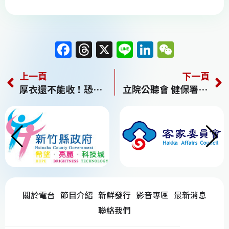
F
T
X
Li
Li
W
a
h
n
n
e
上一頁
下一頁
c
re
e
k
C
厚衣還不能收！恐現「1字頭」低溫 溼冷時間曝
立院公聽會 健保署傾向保障住院點值
e
a
e
h
b
d
dI
at
o
s
n
o
k
關於電台
節目介紹
新鮮發行
影音專區
最新消息
聯絡我們