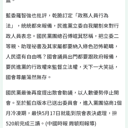
藍委羅智強也批評，乾脆訂定「政務人員行為
法」，統統都來報備，民進黨立委自我閹割來對行
政人員表忠。國民黨團總召傅崐萁怒稱，把立委二
等親、助理祕書及其家屬都要納入綠色恐怖範疇，
人民還有自由嗎？國會議員出門都要跟政府報備，
要民進黨的行政權來監督立法權，天下一大笑話，
國會尊嚴蕩然無存。
國民黨最後再度提出散會動議，以人數優勢停止開
會。至於藍白版本已送出委員會，進入黨團協商1個
月冷凍期，最快5月17日就能到院會表決處理，拚
520前完成三讀。(中國時報 周毓翔報導)