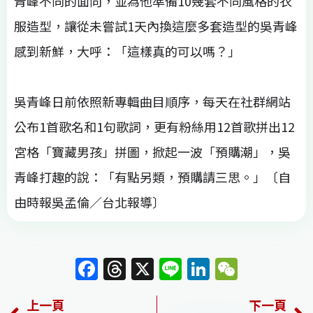
青峰不同的面向，並為他準備10幾套不同風格的衣
服造型，讓從未嘗試1天內換這麼多套造型的吳青峰
感到新鮮，大呼：「這樣真的可以嗎？」
吳青峰日前依照新專輯曲目順序，每天在社群網站
公布1首歌名和1句歌詞，更有粉絲用12首歌拼出12
宮格「寶藏男孩」拼圖，掀起一波「預購潮」，吳
青峰打趣的說：「有點另類，預購請三思。」〔自
由時報吳孟倫／台北報導〕
F
T
X
Li
Li
W
a
h
n
n
e
上一頁
下一頁