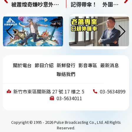
c
re
e
k
C
被蕭煌奇嫌吵意外促合作 25位藝人獻唱做公益
記得帶傘！ 外圍環流北上雷陣雨肆虐
e
a
e
h
b
d
dI
at
o
s
n
o
k
關於電台
節目介紹
新鮮發行
影音專區
最新消息
聯絡我們
新竹市東區關新路 27 號 17 樓之 5
03-5634899
03-5634011
Copyright © 1995 - 2026 Pulse Broadcasting Co., Ltd. All Rights
Reserved.