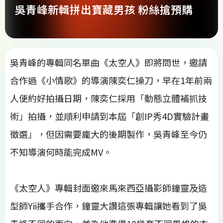
吳青峰新輯拼出寶藏男孩 粉絲搶預購
吳青峰的專輯同名單曲《太空人》即將問世，邀請
合作過《小情歌》的導演陳奕仁操刀，早在1年前兩
人便約好拍攝日期，陳奕仁採用「動態立體補抓技
術」拍攝，並順利申請到本屆「創IP秀4D實驗計畫
徵選」，但因需要龐大的後期製作，吳青峰至今仍
不知導演何時能完成MV。
《太空人》專輯封面邀來馬來西亞攝影師鐘靈及造
型師Yii攜手合作，鐘靈大讚這張專輯讓她看到了吳