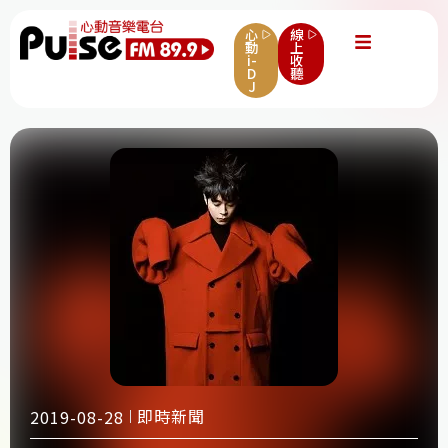
心
線
動
上
i-
收
D
聽
J
即時新聞
2019-08-28