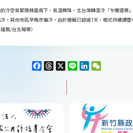
強的冷空氣緊隨鋒面南下，氣溫驟降，北台灣轉溼冷「乍暖還寒」
偏冷，其他地區早晚亦偏冷。由於模擬已超過7天，模式持續調整
雄風/台北報導）
F
T
X
Li
Li
W
a
h
n
n
e
c
re
e
k
C
e
a
e
h
b
d
dI
at
o
s
n
o
k