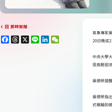
即時新聞
回
氣象專家吳
F
T
X
Li
Li
W
20日晚或
a
h
n
n
e
c
re
e
k
C
中央大學
e
a
e
h
受高壓迴流
b
d
dI
at
o
s
n
吳德榮提
o
k
吳德榮指出
式模擬的