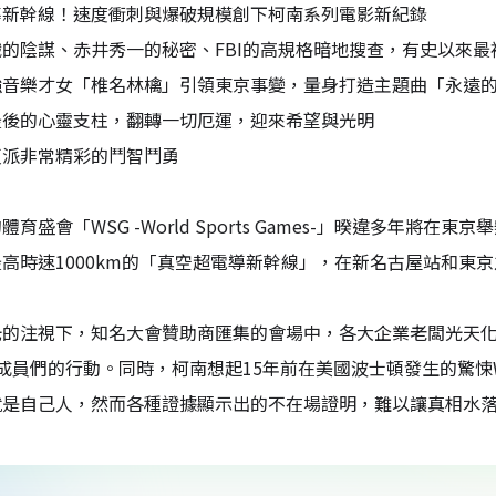
導新幹線！速度衝刺與爆破規模創下柯南系列電影新紀錄
的陰謀、赤井秀一的秘密、FBI的高規格暗地搜查，有史以來
強音樂才女「椎名林檎」引領東京事變，量身打造主題曲「永遠
最後的心靈支柱，翻轉一切厄運，迎來希望與光明
反派非常精彩的鬥智鬥勇
體育盛會「WSG -World Sports Games-」暌違多年
高時速1000km的「真空超電導新幹線」，在新名古屋站和東
光的注視下，知名大會贊助商匯集的會場中，各大企業老闆光天
I成員們的行動。同時，柯南想起15年前在美國波士頓發生的驚悚
就是自己人，然而各種證據顯示出的不在場證明，難以讓真相水