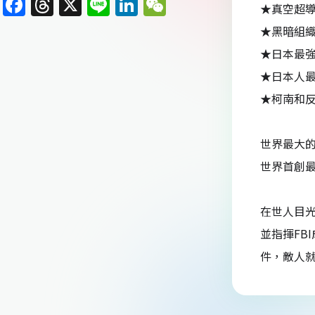
F
T
X
Li
Li
W
★真空超
a
h
n
n
e
★黑暗組織
c
re
e
k
C
★日本最
e
a
e
h
★日本人
b
d
dI
at
★柯南和
o
s
n
o
世界最大的
k
世界首創最
在世人目
並指揮FB
件，敵人