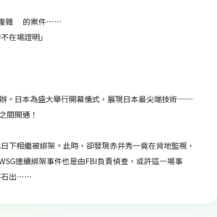
最複雜 的案件……
的不在場證明」
將在東京舉辦。日本為盛大舉行開幕儀式，展現日本最尖端技術──
京之間開通！
化日下相繼被綁架。此時，卻發現赤井秀一竟在背地監視，
WSG連續綁架事件也是由FBI負責偵查，或許這一場事
落石出……