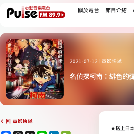
關於電台
節目介紹
電影快遞
2021-07-12
名偵探柯南：緋色的彈丸 DE
電影快遞
回
★搭上日