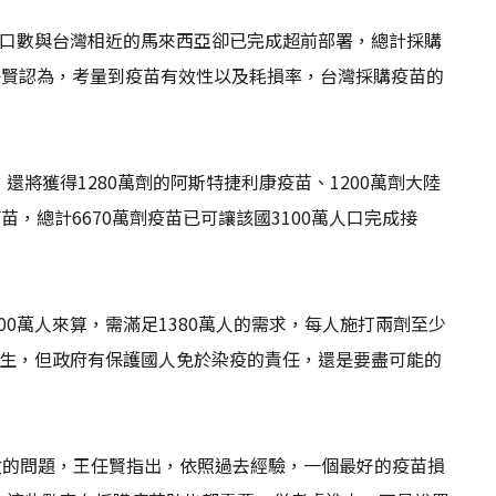
人口數與台灣相近的馬來西亞卻已完成超前部署，總計採購
王任賢認為，考量到疫苗有效性以及耗損率，台灣採購疫苗的
還將獲得1280萬劑的阿斯特捷利康疫苗、1200萬劑大陸
疫苗，總計6670萬劑疫苗已可讓該國3100萬人口完成接
0萬人來算，需滿足1380萬人的需求，每人施打兩劑至少
發生，但政府有保護國人免於染疫的責任，還是要盡可能的
效的問題，王任賢指出，依照過去經驗，一個最好的疫苗損