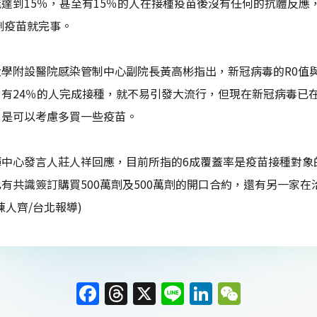
達到15％，甚至有15％的人在接種疫苗後沒有任何的抗體反
萬劑疫苗就完事。
大學附設醫院感染管制中心副院長黃高彬指出，新冠病毒的R0值
口有24％的人完成接種，就不易引發大流行，但現在新冠病毒已
，是可以考慮多買一些疫苗。
揮中心發言人莊人祥回應，目前所指的6成覆蓋率是疫苗接種對象
有共識簽訂購買500萬劑及500萬劑的開口合約，還有另一家在
陳人齊/台北報導)
F
T
X
Li
Li
W
a
h
n
n
e