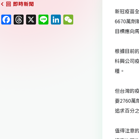
即時新聞
回
新冠疫苗全
F
T
X
Li
Li
W
6670萬
a
h
n
n
e
目標應向
c
re
e
k
C
e
a
e
h
根據目前的
b
d
dI
at
科興公司疫
o
s
n
種。
o
k
但台灣的疫
要2760
追求百分
值得注意