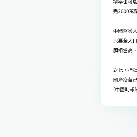
壞率也可能
完3000
中國醫藥
只要全人
願相當高
對此，指
國產疫苗已
(中國時報