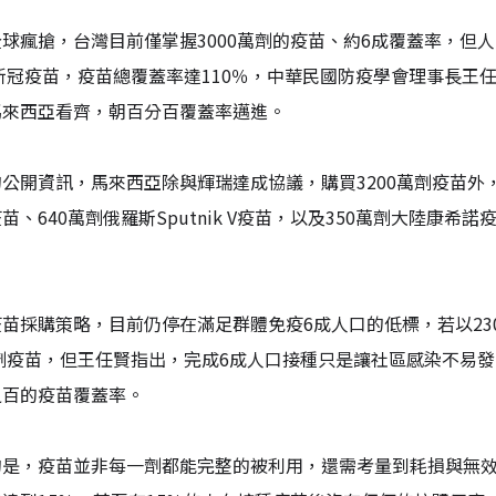
球瘋搶，台灣目前僅掌握3000萬劑的疫苗、約6成覆蓋率，但
劑新冠疫苗，疫苗總覆蓋率達110％，中華民國防疫學會理事長
馬來西亞看齊，朝百分百覆蓋率邁進。
公開資訊，馬來西亞除與輝瑞達成協議，購買3200萬劑疫苗外，
苗、640萬劑俄羅斯Sputnik V疫苗，以及350萬劑大陸康希諾
苗採購策略，目前仍停在滿足群體免疫6成人口的低標，若以230
萬劑疫苗，但王任賢指出，完成6成人口接種只是讓社區感染不易
之百的疫苗覆蓋率。
的是，疫苗並非每一劑都能完整的被利用，還需考量到耗損與無