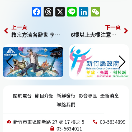
F
T
X
Li
Li
W
a
h
n
n
e
上一頁
下一頁
c
re
e
k
C
教宗方濟各辭世 享壽88歲
6樓以上大樓注意！今年起「未申報這事」 最高罰30萬
e
a
e
h
b
d
dI
at
o
s
n
o
k
關於電台
節目介紹
新鮮發行
影音專區
最新消息
聯絡我們
新竹市東區關新路 27 號 17 樓之 5
03-5634899
03-5634011