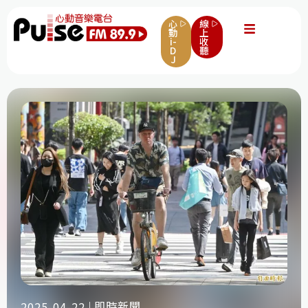
心
線
動
上
i-
收
D
聽
J
即時新聞
2025-04-22