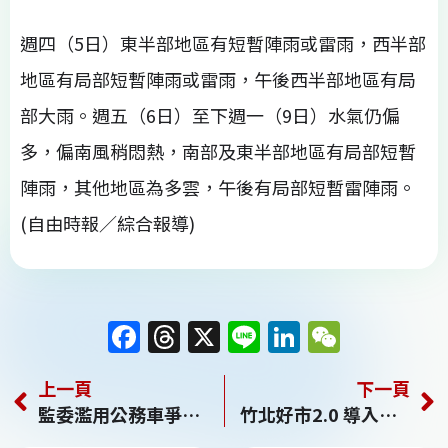
週四（5日）東半部地區有短暫陣雨或雷雨，西半部
地區有局部短暫陣雨或雷雨，午後西半部地區有局
部大雨。週五（6日）至下週一（9日）水氣仍偏
多，偏南風稍悶熱，南部及東半部地區有局部短暫
陣雨，其他地區為多雲，午後有局部短暫雷陣雨。
(自由時報／綜合報導)
F
T
X
Li
Li
W
a
h
n
n
e
上一頁
下一頁
c
re
e
k
C
監委濫用公務車爭議 李鴻鈞道歉 北檢分案
竹北好市2.0 導入陳列、視覺、故事元素再推出集點送好禮
e
a
e
h