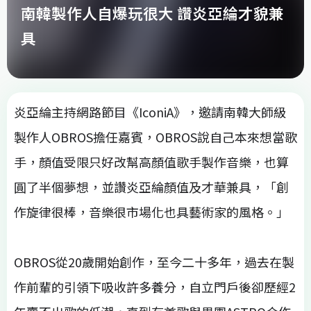
南韓製作人自爆玩很大 讚炎亞綸才貌兼
具
炎亞綸主持網路節目《IconiA》，邀請南韓大師級
製作人OBROS擔任嘉賓，OBROS說自己本來想當歌
手，顏值受限只好改幫高顏值歌手製作音樂，也算
圓了半個夢想，並讚炎亞綸顏值及才華兼具，「創
作旋律很棒，音樂很市場化也具藝術家的風格。」
OBROS從20歲開始創作，至今二十多年，過去在製
作前輩的引領下吸收許多養分，自立門戶後卻歷經2