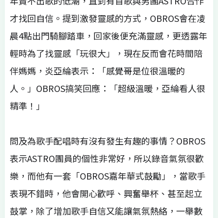
年賣不出歌的低潮，直到有首歌與男團ASTRO合作
才找回自信。提到激發靈感的方式，OBROS會在凌
晨4點出門騎腳踏車，回家後便充滿靈感，更透露年
輕時為了找靈感「玩很大」，現在反而會花時間陪
伴媽媽，炎亞綸表示：「感覺哥是位很溫暖的
人。」OBROS搞笑回應：「超級溫暖，亞綸看人很
精準！」
問及為歌手配唱時有沒有發生有趣的事情？OBROS
表示ASTRO團員的個性非常好，所以錄音氣氛很歡
樂，而他有一套「OBROS嘉年華式鼓勵」，當歌手
表現不錯時，他會開心歡呼、興奮舉杯、甚至起立
鼓掌，除了增加歌手自信又能讓氣氛熱絡，一舉數