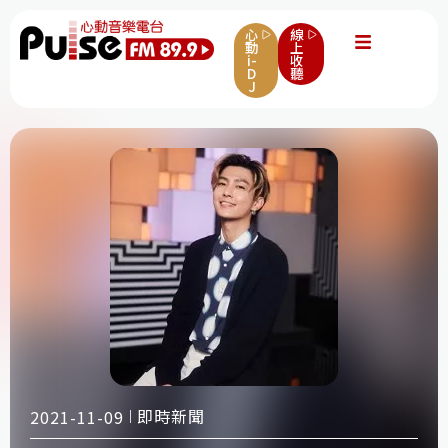
心
線
動
上
i-
收
D
聽
J
即時新聞
2021-11-09