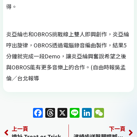
得。
炎亞綸也和OBROS挑戰線上雙人即興創作，炎亞綸
哼出旋律，OBROS透過電腦錄音編曲製作，結果5
分鐘就完成一段Demo，讓炎亞綸興奮說希望之後
與OBROS能有更多音樂上的合作。(自由時報吳孟
倫／台北報導
F
T
X
Li
Li
W
a
h
n
n
e
上一頁
下一頁
c
re
e
k
C
詭扯 Treat or Trick
濱崎步送醫開唱喊卡 過敏性休克不宜演出