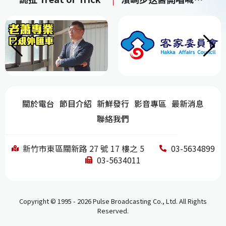
e
a
e
h
b
d
dI
at
o
s
n
o
k
關於電台
節目介紹
新鮮發行
影音專區
最新消息
聯絡我們
新竹市東區關新路 27 號 17 樓之 5
03-5634899
03-5634011
Copyright © 1995 - 2026 Pulse Broadcasting Co., Ltd. All Rights
Reserved.