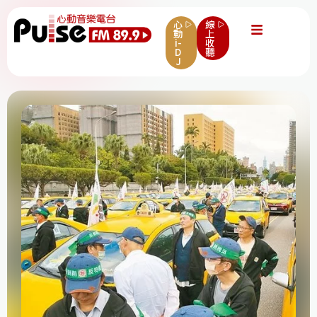
心
線
動
上
i-
收
D
聽
J