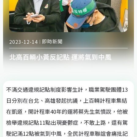
即時新聞
2023-12-14
北高百輛小黃反記點 運將氣到中風
不滿交通違規記點制度影響生計，職業駕駛團體13
日分別在台北、高雄發起抗議，上百輛計程車集結
在凱道，開計程車40年的運將蔡先生氣憤說，他被
檢舉違規記點11點出現憂鬱症，不敢上路，還有駕
駛記滿12點被氣到中風，全民計程車聯誼會痛批記