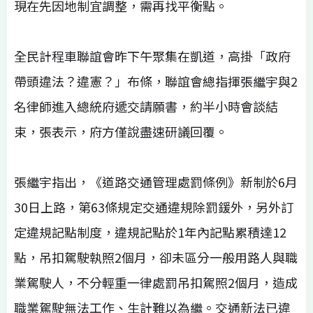
現在先因地制宜調整，需再找平衡點。
全民計程車聯誼會昨下午聚集在凱道，高掛「政府
帶頭違法？違憲？」布條，聯誼會總指揮張繼宇與2
名律師進入總統府遞交請願書，約半小時會談結
束，張表示，府方僅說盡速研議回覆。
張繼宇指出，《道路交通管理處罰條例》新制於6月
30日上路，第63條規定交通違規除罰鍰外，另外訂
定違規記點制度，違規記點於1年內記點累積達12
點，吊扣駕駛執照2個月，卻未區分一般用路人與職
業駕駛人，不分輕重一律處罰吊扣駕照2個月，造成
職業駕駛無法工作、生計難以為繼。交通新法已違