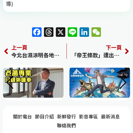
導)
F
T
X
Li
Li
W
a
h
n
n
e
上一頁
下一頁
c
re
e
k
C
今北台濕涼明各地回暖 週六起冷空氣一波波溫度持續下探
「帝王條款」遭出征 吳若權挺國中生：提醒世人互相尊重的重要
e
a
e
h
b
d
dI
at
o
s
n
o
k
關於電台
節目介紹
新鮮發行
影音專區
最新消息
聯絡我們