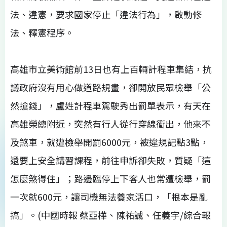
法、違憲，要求國家停止「違法行為」，啟動修
法、釋憲程序。
高雄市立美術館前13日也有上百輛計程車集結，抗
議政府沒有用心做道路規畫，卻開放民眾檢舉「公
然搶錢」，盧姓計程車駕駛秀出罰單表示，有天在
高雄榮總附近，突然有行人從行穿線衝出，他來不
及煞車，就遭檢舉開罰6000元，被違規記點3點，
還要上安全講習課程，前往申訴卻失敗，質疑「這
怎麼煞得住」；路邊臨停上下客人也常遭檢舉，罰
一次就600元，讓司機無法養家活口，「根本是亂
搞」。(中國時報 蔡亞樺、陳祐誠、任義宇/綜合報