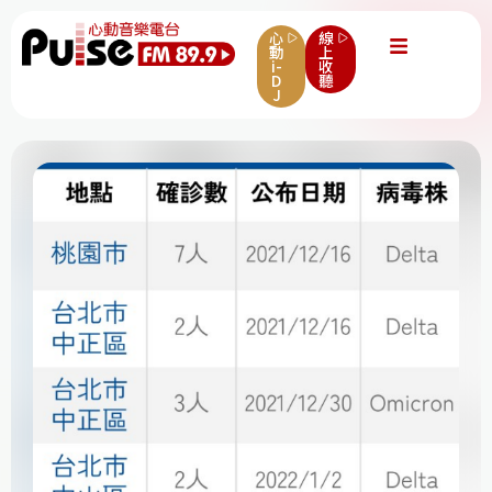
心
線
動
上
i-
收
D
聽
J