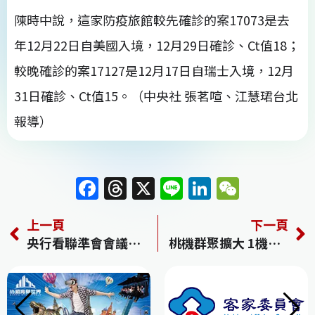
陳時中說，這家防疫旅館較先確診的案17073是去
年12月22日自美國入境，12月29日確診、Ct值18；
較晚確診的案17127是12月17日自瑞士入境，12月
31日確診、Ct值15。（中央社 張茗喧、江慧珺台北
報導）
F
T
X
Li
Li
W
a
h
n
n
e
上一頁
下一頁
c
re
e
k
C
央行看聯準會會議紀錄 「提前縮表」比升息更可怕
桃機群聚擴大 1機場女保全、3金嗓傳播鏈12確診
e
a
e
h
b
d
dI
at
o
s
n