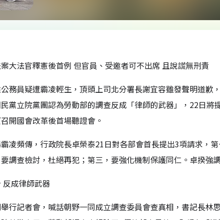
案大法官釋憲後首例 但官員、受邀者可不出席 且說謊無刑責
姓公務員疑遭霸凌輕生，頂頭上司北分署長謝宜容雖發聲明道歉
國民黨立院黨團認為勞動部的調查反成「律師的武器」，22日將
望召開國會改革後首場聽證會。
場霸凌頻傳，行政院長卓榮泰21日對各部會首長提出3項請求，
，要調查檢討，杜絕再犯；第三，要強化機制保護同仁。卓揆強
 反成律師武器
則舉行記者會，喊話朝野一同成立調查委員會查真相，書記長林