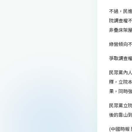
不過，民進
院調查權
非疊床架
綠營傾向
爭取調查權
民眾黨內
釋，立院
果，同時
民眾黨立
後的靠山
(中國時報