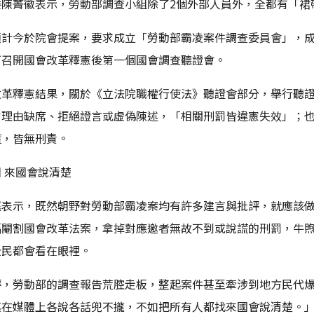
委陳菁徽表示，勞動部調查小組除了2個外部人員外，全都有「裙
預計今於院會提案，要求成立「勞動部霸凌案件調查委員會」，成
可召開國會改革釋憲後第一個國會調查聽證會。
改革釋憲結果，關於《立法院職權行使法》聽證會部分，舉行聽
當理由缺席、拒絕證言或虛偽陳述，「相關刑罰皆違憲失效」；
謊，皆無刑責。
 來國會說清楚
庭表示，既然朝野對勞動部霸凌案均有許多建言與批評，就應該
幅閹割國會改革法案，拿掉對應邀者無故不到或說謊的刑罰，牛
全民都會看在眼裡。
評，勞動部的調查報告荒腔走板，整起案件甚至牽涉到地方民代
其在媒體上各說各話兜不攏，不如把所有人都找來國會說清楚。