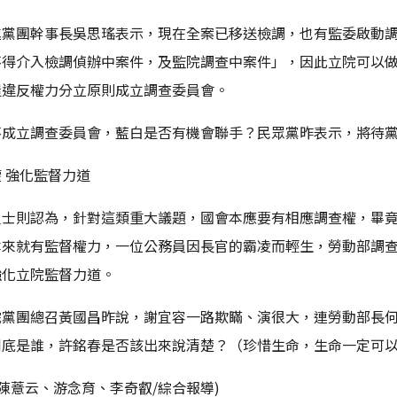
黨團幹事長吳思瑤表示，現在全案已移送檢調，也有監委啟動調查
不得介入檢調偵辦中案件，及監院調查中案件」，因此立院可以
屋違反權力分立原則成立調查委員會。
不成立調查委員會，藍白是否有機會聯手？民眾黨昨表示，將待
 強化監督力道
人士則認為，針對這類重大議題，國會本應要有相應調查權，畢
本來就有監督權力，一位公務員因長官的霸凌而輕生，勞動部調
強化立院監督力道。
院黨團總召黃國昌昨說，謝宜容一路欺瞞、演很大，連勞動部長
到底是誰，許銘春是否該出來說清楚？（珍惜生命，生命一定可
 陳薏云、游念育、李奇叡/綜合報導)