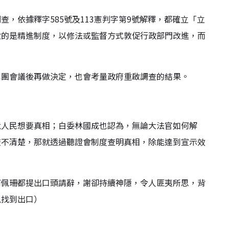
，依據釋字585號及113憲判字第9號解釋，都確立「立
做的是精進制度，以修法或監督方式敦促行政部門改進，而
黨團會議後再做決定，也會考量政府重啟調查的結果。
竟人民想要真相；白委林國成也認為，無論大法官如何解
查不清楚，那就透過聽證會制度查明真相，除能達到宣示效
何佩珊都提出口頭請辭，謝卻持續神隱，令人匪夷所思，背
以找到出口）