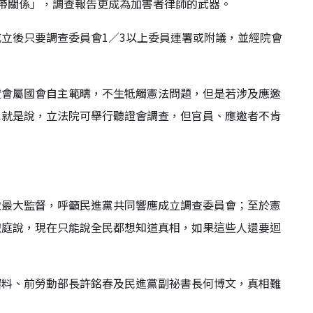
帶關係」，調查報告更成為加害者律師的武器。
立後只要調查委員會1／3以上委員連署或附議，並經院會
證會屬國會自主範疇，不生牴觸憲法問題，但是若涉及應邀
也就是說，立法院可舉行聽證會調查，但官員、應邀者不肯
做最大監督，呼籲民進黨共同響應成立調查委員會；至於憲
煦庭說，現在只能說全民都想知道真相，如果這些人還要迴
爆料、前勞動部長許銘春及民進黨副祕書長何博文，真相難
」