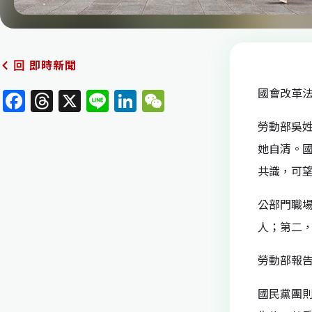
即時新聞
回
國會改革法
F
T
X
Li
Li
W
a
h
n
n
e
勞動部吳
c
re
e
k
C
她自清。
e
a
e
h
共識，可
b
d
dI
at
公部門職
o
s
n
人；第二
o
k
勞動部報告
國民黨團