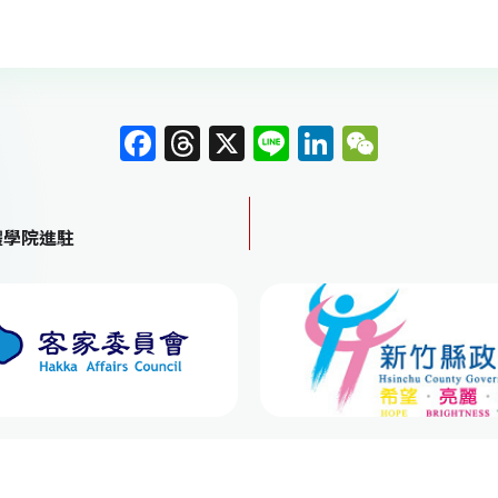
F
T
X
Li
Li
W
a
h
n
n
e
c
re
e
k
C
體學院進駐
e
a
e
h
b
d
dI
at
o
s
n
o
k