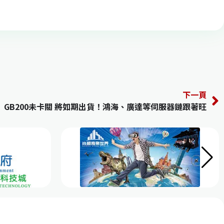
下一頁
GB200未卡關 將如期出貨！鴻海、廣達等伺服器鏈跟著旺