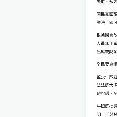
失能。藍
國民黨團
議決，即
根據國會
人員無正
出席或說
全民要真相
藍委牛煦
法法庭大
避說謊，
牛煦庭批
明，「與