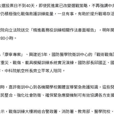
4大選投票日不到40天，即使民進黨已改變選戰策略，不再強調
府仍積極強化戰傷救護訓練能量，一旦有事，有助於提升戰場存
政院向立法院送交「精進義務役訓練相關作法書面報告」，明年開
80小時。
為「康寧專案」、興建近5年，國防醫學院衛訓中心的「戰術戰傷
察重災、戰傷、載具模擬訓練系統實況演練，國防部長邱國正、
將、中科院航空所長齊立平等人陪同。
詞時，嘉許衛訓中心到各機關學校團體宣導緊急救護知識，這些
軍民整合、強化社會防衛、確保緊急應變機制可有效協調各方支
表示，戰傷訓練大樓將結合警政署、消防署、教育部、醫學院校