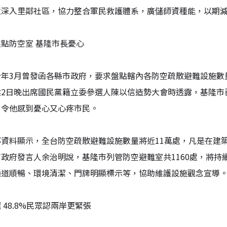
並深入里鄰社區，協力整合軍民救護體系，廣儲師資種能，以期
點防空室 基隆市長憂心
今年3月曾發函各縣市政府，要求盤點轄內各防空疏散避難設施數
樑2日晚出席國民黨籍立委參選人陳以信造勢大會時透露，基隆市
，令他感到憂心又心疼市民。
部資料顯示，全台防空疏散避難設施數量將近11萬處，凡是在建
政府發言人余治明說，基隆市列管防空避難室共1160處，將
通道順暢、環境清潔、門牌明顯標示等，協助維護設施觀念宣導
 48.8%民眾認兩岸更緊張