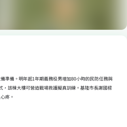
備準備。明年起1年期義務役男增加80小時的民防任務與
式，該棟大樓可營造戰場救護擬真訓練。基隆市長謝國樑
又心疼。