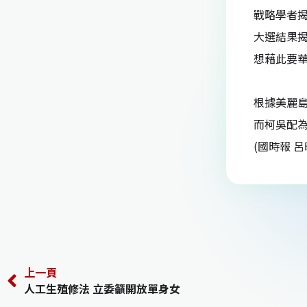
戰略學者揭
大選結果
想藉此要
根據美麗島
而柯吳配為
(國時報 呂
上一頁
人工生殖修法 立委籲開放單身女