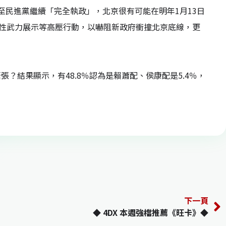
至民進黨繼續「完全執政」，北京很有可能在明年1月13日
對性武力展示等高壓行動，以嚇阻新政府衝撞北京底線，更
？結果顯示，有48.8％認為是賴蕭配、侯康配是5.4％，
下一頁
◆ 4DX 本週強檔推薦《旺卡》◆