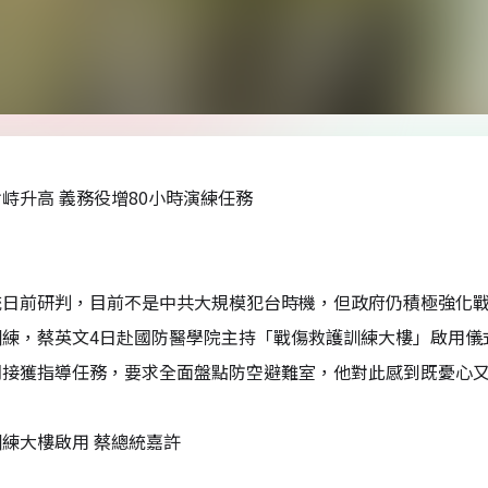
峙升高 義務役增80小時演練任務
統日前研判，目前不是中共大規模犯台時機，但政府仍積極強化戰
訓練，蔡英文4日赴國防醫學院主持「戰傷救護訓練大樓」啟用儀
期接獲指導任務，要求全面盤點防空避難室，他對此感到既憂心
練大樓啟用 蔡總統嘉許