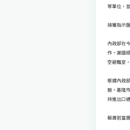
等單位，
接獲指示盤
內政部在
作。謝國
空避難室
根據內政
施。基隆市
持進出口
賴蕭若當選