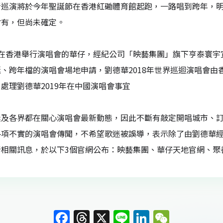
新巡演將於今年聖誕節在香港紅磡體育館起跑，一路唱到跨年，
會有，但尚未確定。
在香港舉行演唱會的華仔，經紀公司「映藝集團」旗下亨泰寰宇宣
、跨年檔的演唱會場地申請，劉德華2018年世界巡迴演唱會
處理劉德華2019年在中國演唱會事宜
迷及各界都在關心演唱會最新動態，因此不斷有敲定開唱城市、訂
各項不實的演唱會傳聞，不希望歌迷被誤導，表示除了由劉德華
新相關訊息，於以下3個官網公布：映藝集團、華仔天地官網、聚
F
T
X
Li
Li
W