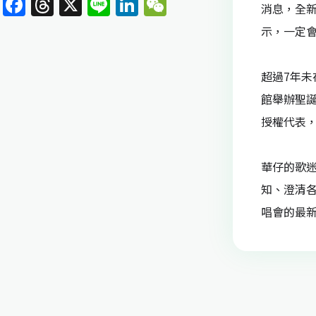
F
T
X
Li
Li
W
消息，全
a
h
n
n
e
示，一定
c
re
e
k
C
e
a
e
h
超過7年未
b
d
dI
at
館舉辦聖誕
o
s
n
授權代表，
o
k
華仔的歌
知、澄清
唱會的最