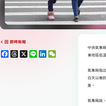
即時新聞
回
中央氣象
F
T
X
Li
Li
W
東地區低溫
a
h
n
n
e
c
re
e
k
C
氣象局指出
e
a
e
h
白天以後的
b
d
dI
at
差。
o
s
n
o
氣象局說，