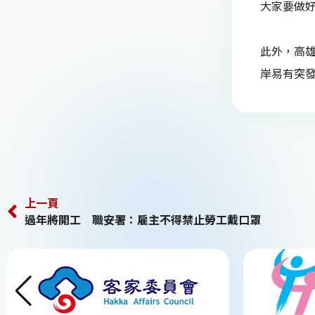
k
大家要做
此外，高
岸易有突
上一頁
過年將開工 職安署：雇主不得禁止勞工戴口罩