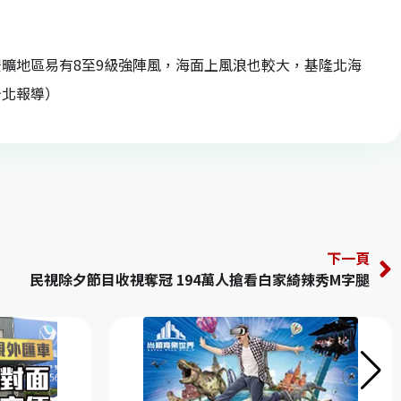
曠地區易有8至9級強陣風，海面上風浪也較大，基隆北海
台北報導）
下一頁
民視除夕節目收視奪冠 194萬人搶看白家綺辣秀M字腿