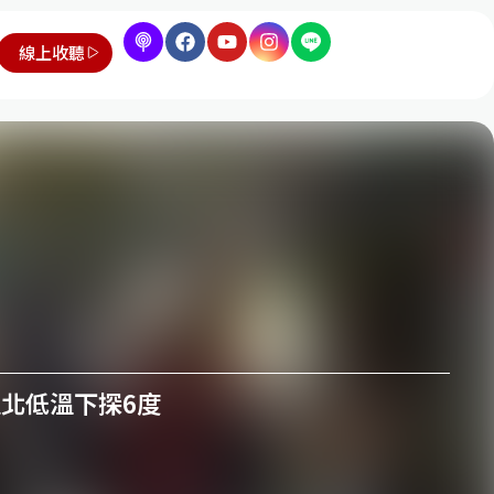
線上收聽
以北低溫下探6度