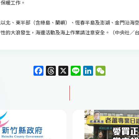
好保暖工作。
雄以北、東半部（含綠島、蘭嶼）、恆春半島及澎湖、金門沿海空
發性的大浪發生，海邊活動及海上作業請注意安全。（中央社／
F
T
X
Li
Li
W
a
h
n
n
e
c
re
e
k
C
e
a
e
h
b
d
dI
at
o
s
n
o