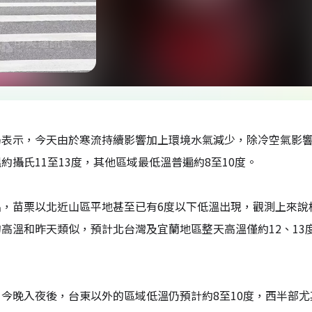
局表示，今天由於寒流持續影響加上環境水氣減少，除冷空氣影
約攝氏11至13度，其他區域最低溫普遍約8至10度。
，苗栗以北近山區平地甚至已有6度以下低溫出現，觀測上來說板
高溫和昨天類似，預計北台灣及宜蘭地區整天高溫僅約12、13
今晚入夜後，台東以外的區域低溫仍預計約8至10度，西半部