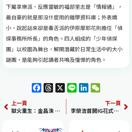
下屬享樂派、反應靈敏的福部里志是「情報通」，
最自豪的就是那沒什麼用的雜學資料庫；外表嬌
小，說起話來卻是毒舌派的伊原摩耶花則擔任「偵
探事務所所長」的角色。四人組成的「少年偵探
團」以校園為舞台，解開潛藏於日常生活中的大小
謎團，是能夠引起讀者共鳴及憧憬的角色。
F
T
X
Li
Li
W
a
h
n
n
e
上一頁
下一頁
c
re
e
k
C
獄火重生：金昌洙 Man Of Will 劇情
李榮浩首開IG花式放閃 第一時間追蹤楊丞琳IG
e
a
e
h
b
d
dI
at