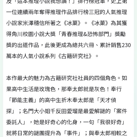
及「這本推理小說我想讀！」排行榜冠軍，史上第
一位連續兩年奪得推理作品排行榜三冠的人氣推理
小說家米澤穗信所著之《冰菓》。《冰菓》為其獲
得角川校園小說大獎「青春推理&恐怖部門」獎勵
獎的出道作品，此後更成為總共六冊、累計銷售230
萬本的人氣小說系列《古籍研究社》。
本作最大的魅力為古籍研究社社員的四個角色。如
果高中生活是玫瑰色，那奉太郎就是灰色！奉行
「節能主義」的高中生折木奉太郎是「天才偵
探」；名門大小姐千反田愛瑠是最愛解謎的「案件
委託人」，她是好奇心的化身，一句「我很好奇」
就將日常的謎團提升為「事件」；與奉太郎相較之