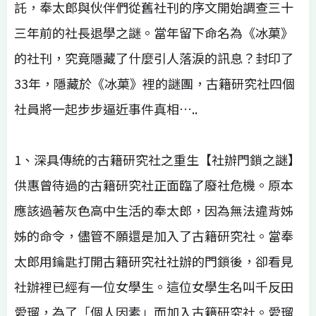
託，奉太郎與伙伴們從舊社刊的序文開始調查三十
三年前的社長退學之謎。當年留下命名為《冰菓》
的社刊，究竟隱藏了什麼引人落淚的訊息？封印了
33年，隱藏於《冰菓》裡的謎團，古籍研究社四個
社員將一起步步逼近事件真相…..
1、深具傳統的古籍研究社之重生【社辦門鎖之謎】
供惠曾待過的古籍研究社正面臨了廢社危機。原本
應該過著灰色高中生活的奉太郎，因為無法違背姊
姊的命令，儘管不願還是加入了古籍研究社。當奉
太郎用鑰匙打開古籍研究社社辦的門鎖後，卻看見
社辦裡已經有一位女學生。這位女學生名叫千反田
愛瑠，為了「個人因素」而加入古籍研究社。愛瑠