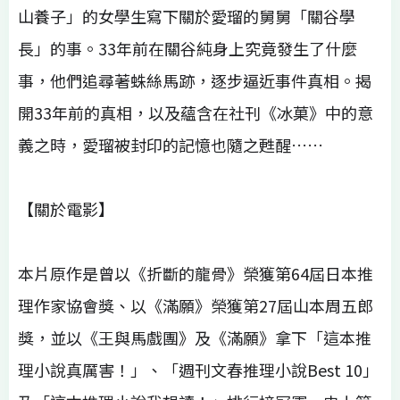
山養子」的女學生寫下關於愛瑠的舅舅「關谷學
長」的事。33年前在關谷純身上究竟發生了什麼
事，他們追尋著蛛絲馬跡，逐步逼近事件真相。揭
開33年前的真相，以及蘊含在社刊《冰菓》中的意
義之時，愛瑠被封印的記憶也隨之甦醒……
【關於電影】
本片原作是曾以《折斷的龍骨》榮獲第64屆日本推
理作家協會獎、以《滿願》榮獲第27屆山本周五郎
獎，並以《王與馬戲團》及《滿願》拿下「這本推
理小說真厲害！」、「週刊文春推理小說Best 10」