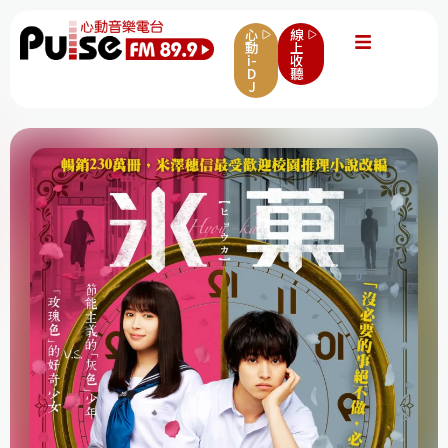
心
線
動
上
i-
收
D
聽
J