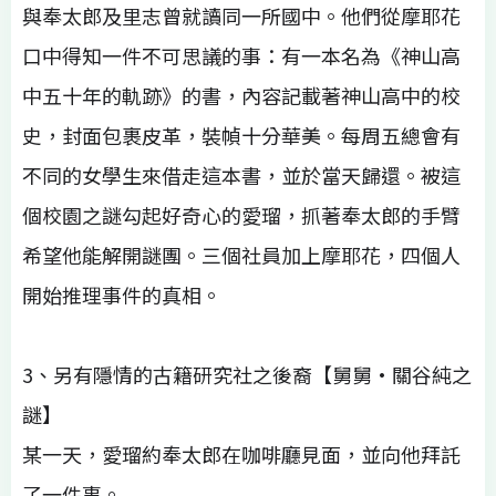
與奉太郎及里志曾就讀同一所國中。他們從摩耶花
口中得知一件不可思議的事：有一本名為《神山高
中五十年的軌跡》的書，內容記載著神山高中的校
史，封面包裹皮革，裝幀十分華美。每周五總會有
不同的女學生來借走這本書，並於當天歸還。被這
個校園之謎勾起好奇心的愛瑠，抓著奉太郎的手臂
希望他能解開謎團。三個社員加上摩耶花，四個人
開始推理事件的真相。
3、另有隱情的古籍研究社之後裔【舅舅•關谷純之
謎】
某一天，愛瑠約奉太郎在咖啡廳見面，並向他拜託
了一件事。