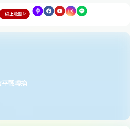
線上收聽
演平戰轉換