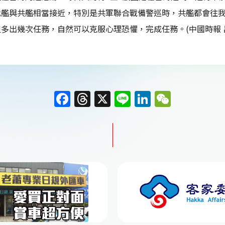
我艦與共艦相當接近，特別是共軍聯合戰備警巡時，共艦都會往我
多出幾次任務，自然可以克服心理恐懼，完成任務。(中國時報 
F
T
X
Li
Li
W
a
h
n
n
e
c
re
e
k
C
e
a
e
h
b
d
dI
at
o
s
n
o
k