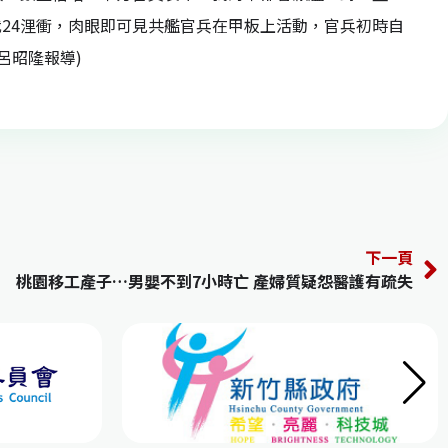
24浬衝，肉眼即可見共艦官兵在甲板上活動，官兵初時自
呂昭隆報導)
下一頁
桃園移工產子…男嬰不到7小時亡 產婦質疑怨醫護有疏失