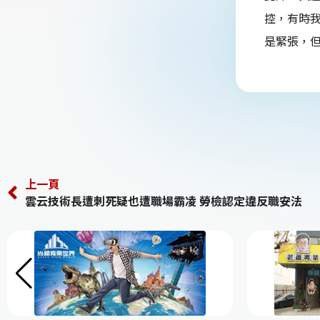
控，有時
是緊張，但
上一頁
雲云技術長遭刺死疑也遭職場霸凌 勞檢認定違反職安法