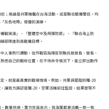
接近；無論是共軍機艦在台海活動，或是聯合戰備警巡，均
共「灰色地帶」侵擾的演練。
即備戰操演」、「整體空中及飛彈防禦」、「聯合海上防
訓練部隊達到高戰備目標。
軍中人事例行調動，從作戰區指揮官到聯兵旅旅長、營長、
兵熟悉自己的戰術位置，在不待命令情況下，能立即出動作
定，就是最真實的戰場情境。例如，共軍具匿蹤的殲-20
，讓我方誤認是殲-20，空軍派機前往監控，結果發現不
演，數量倍增。軍方官員表示，我海軍都會派艦一對一監