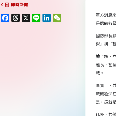
即時新聞
回
軍方消息
F
T
X
Li
Li
W
是磨練各
a
h
n
n
e
c
re
e
k
C
國防部長
e
a
e
h
禦」與「
b
d
dI
at
據了解，
o
s
n
連長，甚
o
戰。
k
事實上，共
戰機極少在
是，這就
此外，共