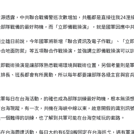
來源透露，中共聯合戰備警巡次數增加，共艦都是直接往我24浬
級部隊戰備的最好時機，而「立即備戰操演」，就是國軍因應中
顧立雄日前說，今年國軍將新增「聯合資訊及電子作戰」、「立
聯合地面防禦」等五項聯合作戰操演，並強調立即備戰操演可以
立即戰術操演是讓部隊熟悉戰場環境與戰術位置，另個考量則是
至排長、班長都會有所異動，所以每年都要讓部隊各級主官與官
軍每日在台海活動，的確也成為部隊訓練最好時機，根本無須想
台海現蹤，有一次，共機在海峽中線以東，故意開假的識別訊號
是一個難得的訓練，也了解到共軍可能在台海空域玩的套路。
艦在台海周遭活動，每日大約有6至8艘固定在台海巡弋，遇有軍