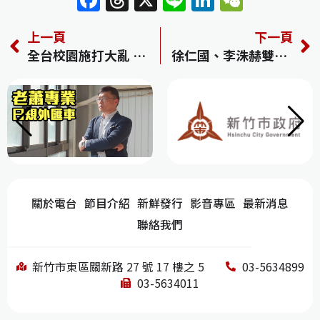
a
h
n
n
e
上一頁
下一頁
c
re
e
k
C
全台校園施打大亂 家長憂心忡忡！30萬劑BNT遲到 多校接種撞段考
徐仁國、李洙赫雙帥再合體「霹靂油俠」 直呼命中注定
e
a
e
h
b
d
dI
at
o
s
n
o
k
關於電台
節目介紹
新鮮發行
影音專區
最新消息
聯絡我們
新竹市東區關新路 27 號 17 樓之 5
03-5634899
03-5634011