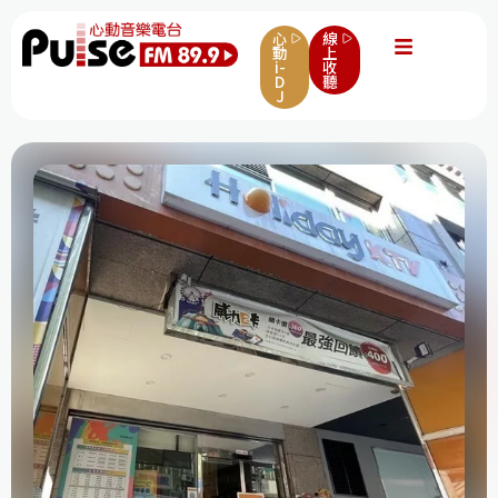
心
線
動
上
i-
收
D
聽
J