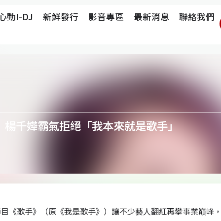
心動i-DJ
新鮮發行
影音專區
最新消息
聯絡我們
 楊千嬅霸氣拒絕「我本來就是歌手」
節目《歌手》（原《我是歌手》）讓不少藝人翻紅再攀事業巔峰，