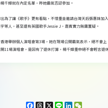
后楊千嬅就在內定名單，昨她霸氣否認參加。
傳出為了讓《歌手》更有看點，不惜重金邀請台灣天后張惠妹加
宇等人，甚至還有英國歌手Jessie J，嘉賓實力無庸置疑。
在香港舉辦個人演唱會第3場，她在現場公開霸氣表示，絕不會上
連開11場演唱會，是因有了退休打算，楊千嬅重申絕不會輕言退
F
T
X
Li
Li
W