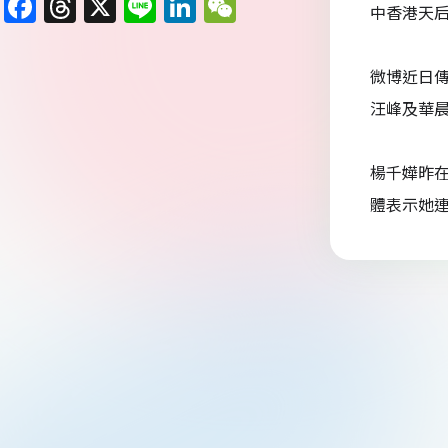
F
T
X
Li
Li
W
中香港天
a
h
n
n
e
c
re
e
k
C
微博近日
e
a
e
h
汪峰及華晨
b
d
dI
at
o
s
n
楊千嬅昨
o
體表示她
k