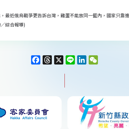
示，最近俄烏戰爭更告訴台灣，雞蛋不能放同一籃內，國家只靠進
／綜合報導)
F
T
X
Li
Li
W
a
h
n
n
e
c
re
e
k
C
e
a
e
h
b
d
dI
at
o
s
n
o
k