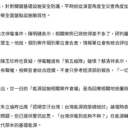
示，針對關鍵基礎設施安全防護，平時就從演習角度全災害角度
警察全面盤點設施脆弱性。
幾次停電事件，陳明通表示，相關案例已爬梳得差不多了，研判
該發生。他說，個別案件個別單位會去查，情報單位會有統合評
委陳玉珍昨也質疑，停電難道有「第五縱隊」破壞？蔡清祥表示
各有職權，檢察官會綜合證據，不會只參考經濟部的報告，「一
指出，廿一日的「能源設施相關案件會議」是為回應相關地檢署
席朱立倫昨出席「拒絕空汙台灣：台灣能源政策總檢討」論壇時
的問題，但已提供警訊反思，「台灣供電到底夠不夠？」在能源
取代原本的基礎能源。