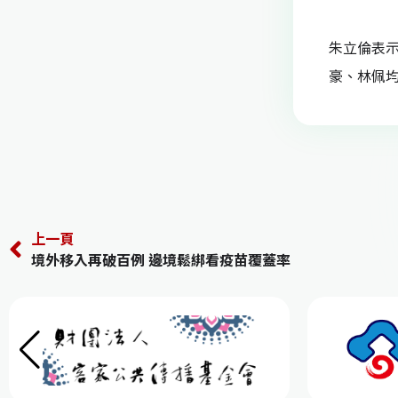
朱立倫表
豪、林佩均
上一頁
境外移入再破百例 邊境鬆綁看疫苗覆蓋率