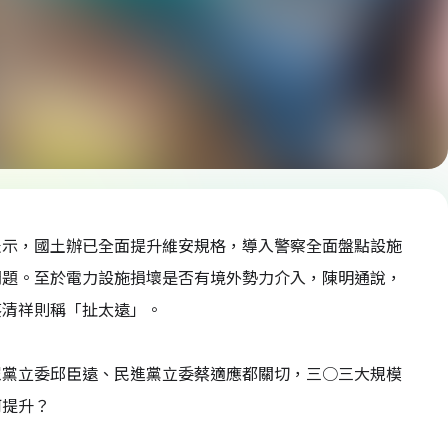
表示，國土辦已全面提升維安規格，導入警察全面盤點設施
問題。至於電力設施損壞是否有境外勢力介入，陳明通說，
蔡清祥則稱「扯太遠」。
眾黨立委邱臣遠、民進黨立委蔡適應都關切，三○三大規模
何提升？