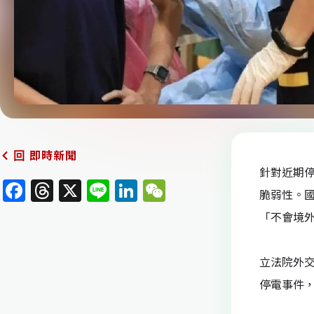
即時新聞
回
針對近期
F
T
X
Li
Li
W
脆弱性。
a
h
n
n
e
「不會境
c
re
e
k
C
e
a
e
h
立法院外
b
d
dI
at
停電事件
o
s
n