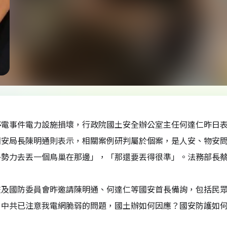
停電事件電力設施損壞，行政院國土安全辦公室主任何達仁昨日
國安局長陳明通則表示，相關案例研判屬於個案，是人安、物安
外勢力去丟一個鳥巢在那邊」，「那還要丟得很準」。法務部長
交及國防委員會昨邀請陳明通、何達仁等國安首長備詢，包括民
，中共已注意我電網脆弱的問題，國土辦如何因應？國安防護如