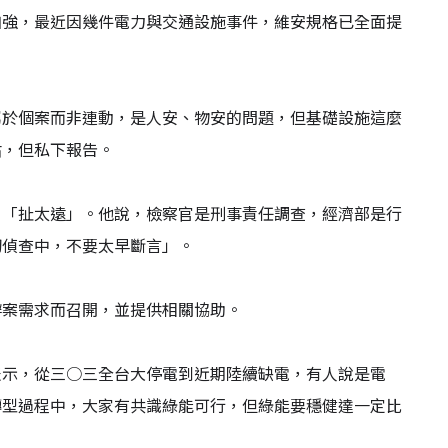
加強，最近因幾件電力與交通設施事件，維安規格已全面提
屬於個案而非連動，是人安、物安的問題，但基礎設施這麼
估，但私下報告。
，「扯太遠」。他說，檢察官是刑事責任調查，經濟部是行
切偵查中，不要太早斷言」。
辦案需求而召開，並提供相關協助。
表示，從三○三全台大停電到近期陸續缺電，有人說是電
轉型過程中，大家有共識綠能可行，但綠能要穩健達一定比