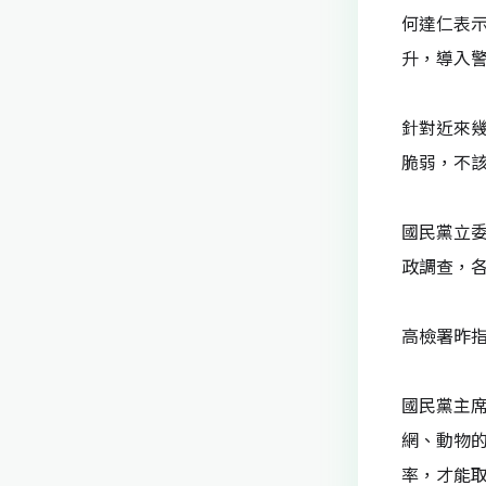
o
何達仁表
k
升，導入
針對近來
脆弱，不
國民黨立
政調查，
高檢署昨
國民黨主
網、動物
率，才能