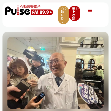
心
線
動
上
i-
收
D
聽
J