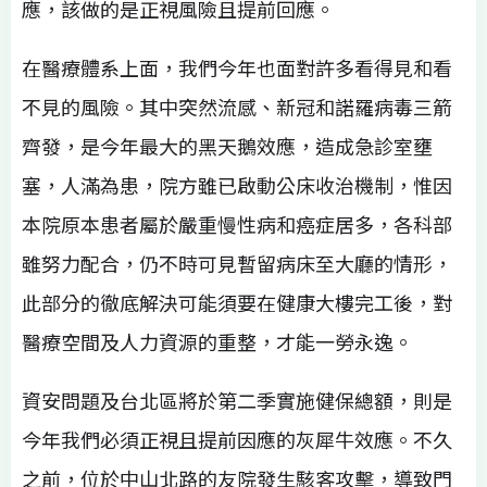
應，該做的是正視風險且提前回應。
在醫療體系上面，我們今年也面對許多看得見和看
不見的風險。其中突然流感、新冠和諾羅病毒三箭
齊發，是今年最大的黑天鵝效應，造成急診室壅
塞，人滿為患，院方雖已啟動公床收治機制，惟因
本院原本患者屬於嚴重慢性病和癌症居多，各科部
雖努力配合，仍不時可見暫留病床至大廳的情形，
此部分的徹底解決可能須要在健康大樓完工後，對
醫療空間及人力資源的重整，才能一勞永逸。
資安問題及台北區將於第二季實施健保總額，則是
今年我們必須正視且提前因應的灰犀牛效應。不久
之前，位於中山北路的友院發生駭客攻擊，導致門