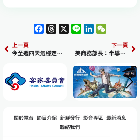
F
T
X
Li
Li
W
a
h
n
n
e
上一頁
下一頁
c
re
e
k
C
今至週四天氣穩定高溫逾30度 週五變天新一波春雨報到
美商務部長：半導體、智慧型手機等產品將面臨個別關稅
e
a
e
h
b
d
dI
at
o
s
n
o
k
關於電台
節目介紹
新鮮發行
影音專區
最新消息
聯絡我們