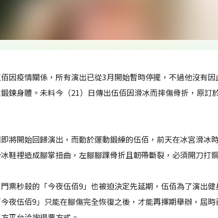
伍佰因疫情關係，所有演出已從3月開始暫時停擺，不過他沒有因
鍛鍊身體。未料今（21）日傳出伍佰因滑冰而摔傷骨折，原訂於28
因即將開始回歸演出，而勤於運動鍛練的伍佰，前天在冰宮滑冰
滑冰鞋裡造成腳掌扭曲，左腳腳踝骨折且韌帶斷裂，必須開刀打鋼
、門票秒殺的「今夜伍佰9」也被迫決定先延期，伍佰為了演出健
「今夜伍佰9」只能在腳傷完全恢復之後，才能再擇期舉辦，屆時
官方平台洽詢退票方式。