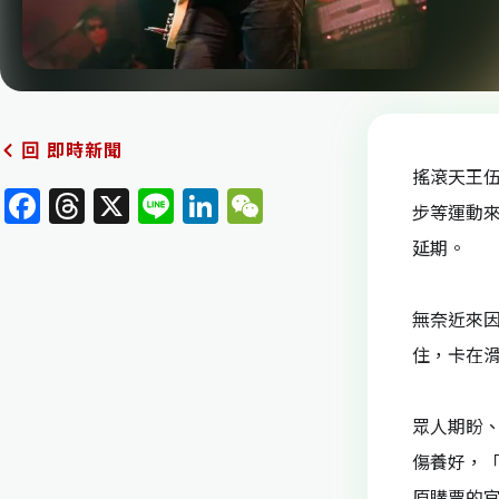
即時新聞
回
搖滾天王
F
T
X
Li
Li
W
步等運動來
a
h
n
n
e
延期。
c
re
e
k
C
e
a
e
h
無奈近來
b
d
dI
at
住，卡在
o
s
n
o
眾人期盼
k
傷養好，
原購票的