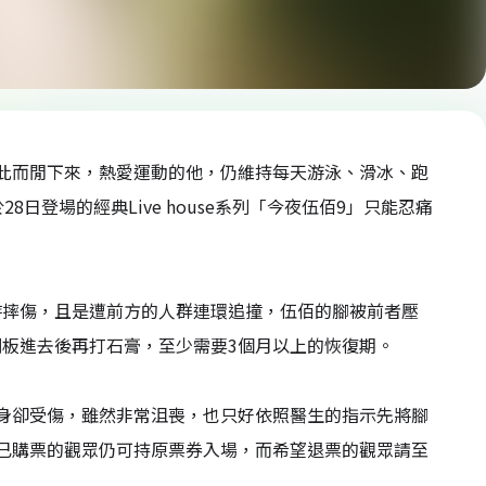
此而閒下來，熱愛運動的他，仍維持每天游泳、滑冰、跑
日登場的經典Live house系列「今夜伍佰9」只能忍痛
時摔傷，且是遭前方的人群連環追撞，伍佰的腳被前者壓
板進去後再打石膏，至少需要3個月以上的恢復期。
身卻受傷，雖然非常沮喪，也只好依照醫生的指示先將腳
已購票的觀眾仍可持原票券入場，而希望退票的觀眾請至