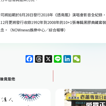
司將如期於8月28日發行2018年《透南風》演唱會影音全紀錄
12月更將發行收錄1992年到2008年的10+1張專輯黑膠典
念。（NOWnews娛樂中心／綜合報導）
F
T
X
Li
Li
W
a
h
n
n
e
c
re
e
k
C
月後竟是他
e
a
e
h
b
d
dI
at
o
s
n
o