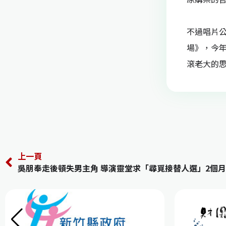
不過唱片公
場》，今年
滾老大的思
上一頁
吳朋奉走後頓失男主角 導演靈堂求「尋覓接替人選」2個