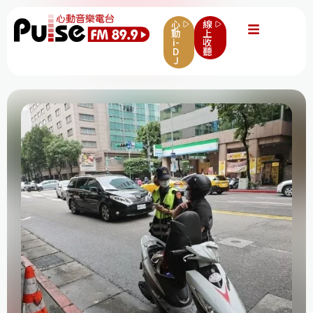
心
線
動
上
i-
收
D
聽
J