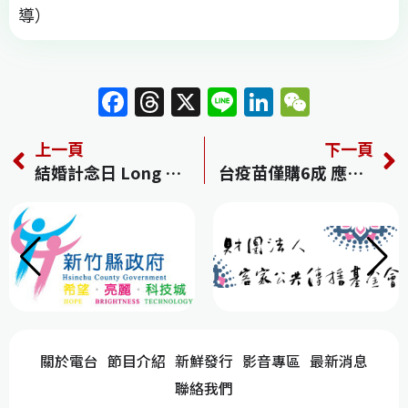
導）
F
T
X
Li
Li
W
a
h
n
n
e
上一頁
下一頁
c
re
e
k
C
結婚計念日 Long Story Short
台疫苗僅購6成 應朝全人口邁進
e
a
e
h
b
d
dI
at
o
s
n
o
k
關於電台
節目介紹
新鮮發行
影音專區
最新消息
聯絡我們