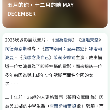
五月的你，十二月的她 MAY
DECEMBER
2023坎城影展競賽片，《
因為愛你
》《
遠離天堂
》
陶德海恩斯
執導，《
雷神索爾：愛與雷霆
》
娜塔莉
波曼
、《
我想念我自己
》
茱莉安摩爾
主演，故事描
述一位女演員為了即將拍攝的電影，而來採訪一位
多年前因為與未成年少年劈腿而聞名全國的女
子……
二十年前，36歲的人妻格蕾西（茱莉安摩爾 飾）因
為與13歲的中學生喬（
查爾斯梅爾頓
飾）劈腿，而