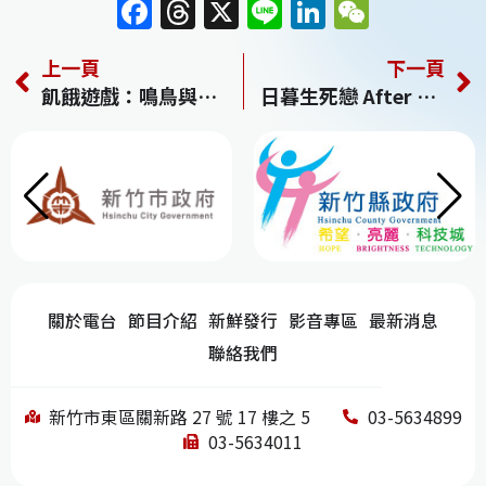
F
T
X
Li
Li
W
a
h
n
n
e
上一頁
下一頁
c
re
e
k
C
飢餓遊戲：鳴鳥與游蛇之歌 The Hunger Games: The Ballad of Songbirds and Snakes
日暮生死戀 After Sundown
e
a
e
h
b
d
dI
at
o
s
n
o
k
關於電台
節目介紹
新鮮發行
影音專區
最新消息
聯絡我們
新竹市東區關新路 27 號 17 樓之 5
03-5634899
03-5634011