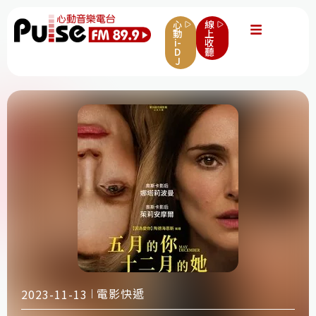
心
線
動
上
i-
收
D
聽
J
電影快遞
2023-11-13