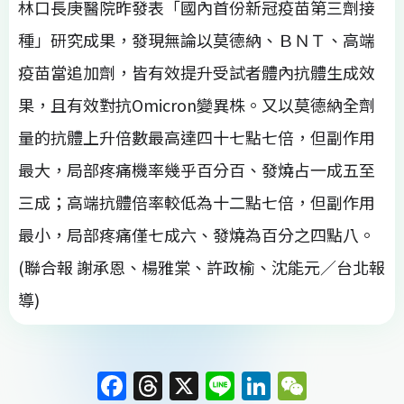
林口長庚醫院昨發表「國內首份新冠疫苗第三劑接
種」研究成果，發現無論以莫德納、ＢＮＴ、高端
疫苗當追加劑，皆有效提升受試者體內抗體生成效
果，且有效對抗Omicron變異株。又以莫德納全劑
量的抗體上升倍數最高達四十七點七倍，但副作用
最大，局部疼痛機率幾乎百分百、發燒占一成五至
三成；高端抗體倍率較低為十二點七倍，但副作用
最小，局部疼痛僅七成六、發燒為百分之四點八。
(聯合報 謝承恩、楊雅棠、許政榆、沈能元／台北報
導)
F
T
X
Li
Li
W