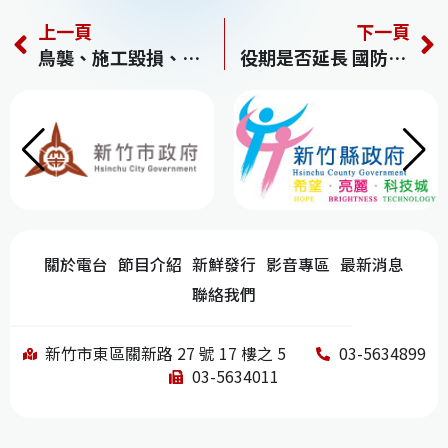
a
h
n
n
e
上一頁
下一頁
c
re
e
k
C
鳥襲、施工毀損、偷電纜 南北停電狀況多
役期是否延長 國防部：一年內完成評估
e
a
e
h
b
d
dI
at
o
s
n
o
k
關於電台
節目介紹
新鮮發行
影音專區
最新消息
聯絡我們
新竹市東區關新路 27 號 17 樓之 5
03-5634899
03-5634011