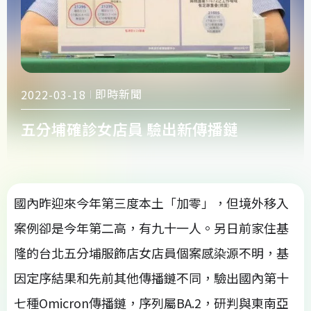
即時新聞
2022-03-18
五分埔確診女店員 驗出新傳播鏈
國內昨迎來今年第三度本土「加零」，但境外移入
案例卻是今年第二高，有九十一人。另日前家住基
隆的台北五分埔服飾店女店員個案感染源不明，基
因定序結果和先前其他傳播鏈不同，驗出國內第十
七種Omicron傳播鏈，序列屬BA.2，研判與東南亞