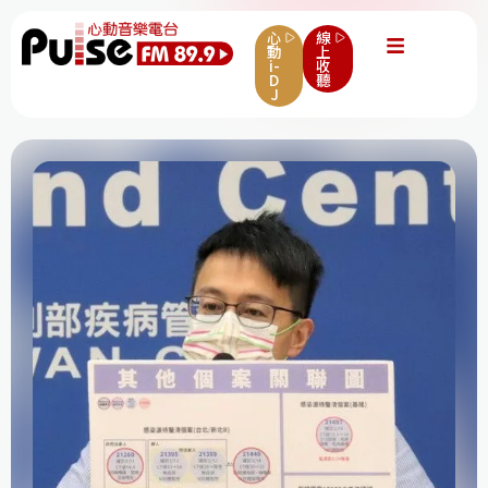
心
線
動
上
i-
收
D
聽
J