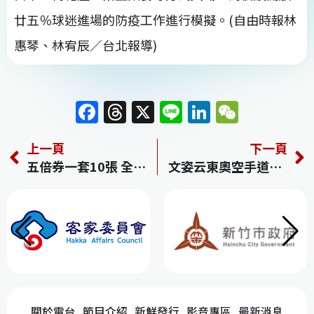
廿五％球迷進場的防疫工作進行模擬。(自由時報林
惠琴、林宥辰／台北報導)
F
T
X
Li
Li
W
a
h
n
n
e
上一頁
下一頁
c
re
e
k
C
五倍券一套10張 全民普發不排富
文姿云東奧空手道奪銅 台灣獎牌數達2金4銀6銅
e
a
e
h
b
d
dI
at
o
s
n
o
k
關於電台
節目介紹
新鮮發行
影音專區
最新消息