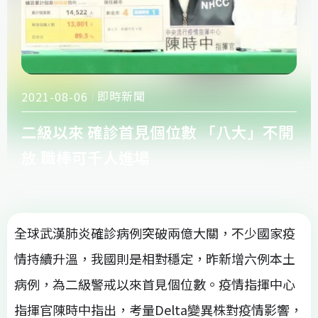
即時新聞
2021-08-06
二級以來 確診首見個位數 「八大」不開
放 職棒可千人進場
全球武漢肺炎確診病例突破兩億大關，不少國家疫
情持續升溫，我國則是相對穩定，昨新增六例本土
病例，為二級警戒以來首見個位數。疫情指揮中心
指揮官陳時中指出，考量Delta變異株對疫情影響，