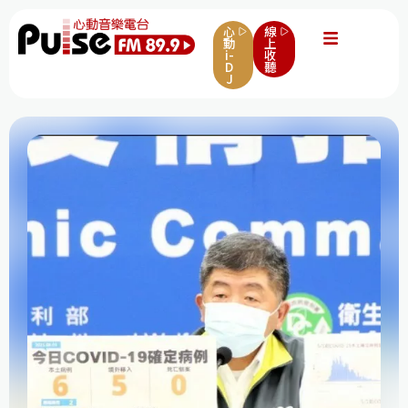
心
線
動
上
i-
收
D
聽
J