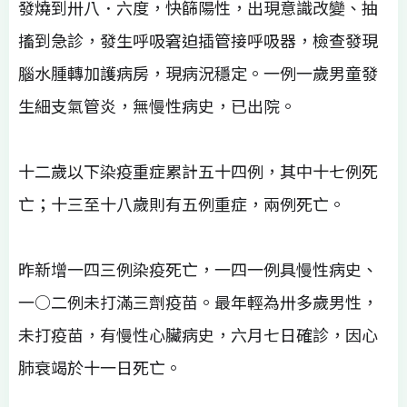
發燒到卅八．六度，快篩陽性，出現意識改變、抽
搐到急診，發生呼吸窘迫插管接呼吸器，檢查發現
腦水腫轉加護病房，現病況穩定。一例一歲男童發
生細支氣管炎，無慢性病史，已出院。
十二歲以下染疫重症累計五十四例，其中十七例死
亡；十三至十八歲則有五例重症，兩例死亡。
昨新增一四三例染疫死亡，一四一例具慢性病史、
一○二例未打滿三劑疫苗。最年輕為卅多歲男性，
未打疫苗，有慢性心臟病史，六月七日確診，因心
肺衰竭於十一日死亡。