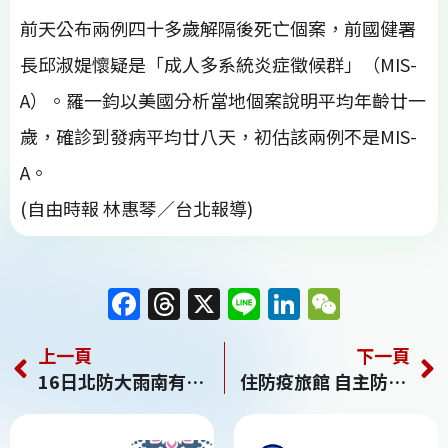
前天公布兩例四十多歲解隔後死亡個案，前國健署
長邱淑媞懷疑是「成人多系統炎症徵候群」（MIS-
A）。羅一鈞以美國分析當地個案說明平均年齡廿一
歲，確診到發病平均廿八天，初估該兩例不是MIS-
A。
(自由時報 林惠琴／台北報導)
F
T
X
Li
Li
W
a
h
n
n
e
上一頁
下一頁
c
re
e
k
C
16日北防大雨南有高溫 鋒面17日起遠離梅雨季進尾聲
住防疫旅館 自主防疫者外出 須出示兩日內篩陰
e
a
e
h
b
d
dI
at