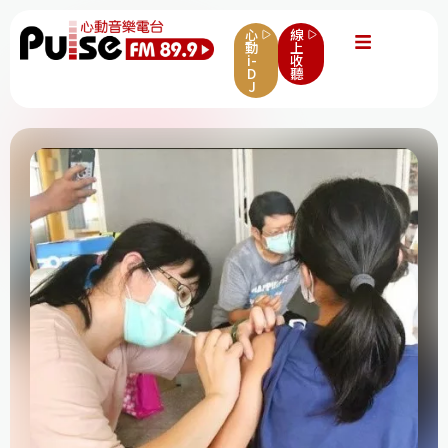
心
線
動
上
i-
收
D
聽
J