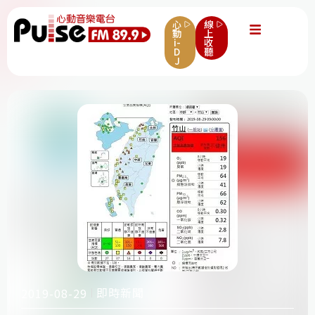
心
線
動
上
i-
收
D
聽
J
即時新聞
2019-08-29