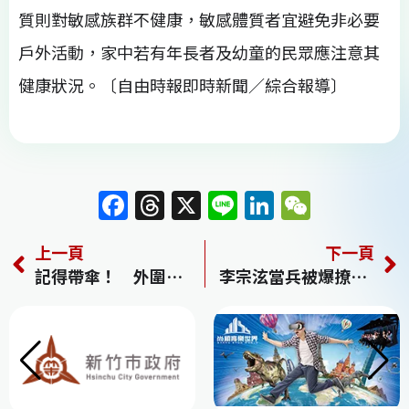
質則對敏感族群不健康，敏感體質者宜避免非必要
戶外活動，家中若有年長者及幼童的民眾應注意其
健康狀況。〔自由時報即時新聞／綜合報導〕
F
T
X
Li
Li
W
a
h
n
n
e
上一頁
下一頁
c
re
e
k
C
記得帶傘！ 外圍環流北上雷陣雨肆虐
李宗泫當兵被爆撩妹 宣布退出CNBLUE
e
a
e
h
b
d
dI
at
o
s
n
o