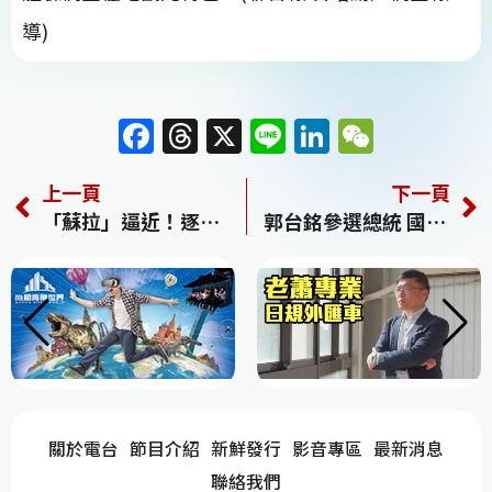
導)
F
T
X
Li
Li
W
a
h
n
n
e
上一頁
下一頁
c
re
e
k
C
「蘇拉」逼近！逐漸北轉、影響加大 週三強度恐達巔峰
郭台銘參選總統 國民黨：極度遺憾，仍盼郭信守承諾
e
a
e
h
b
d
dI
at
o
s
n
o
k
關於電台
節目介紹
新鮮發行
影音專區
最新消息
聯絡我們