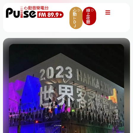
心
線
動
上
i-
收
D
聽
J