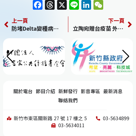
F
T
X
Li
Li
W
a
h
n
n
e
上一頁
下一頁
c
re
e
k
C
防堵Delta變種病毒侵台 指揮中心評估入境普篩策略
立陶宛贈台疫苗 外交部：溫暖台灣2300萬人心扉
e
a
e
h
b
d
dI
at
o
s
n
o
k
關於電台
節目介紹
新鮮發行
影音專區
最新消息
聯絡我們
新竹市東區關新路 27 號 17 樓之 5
03-5634899
03-5634011