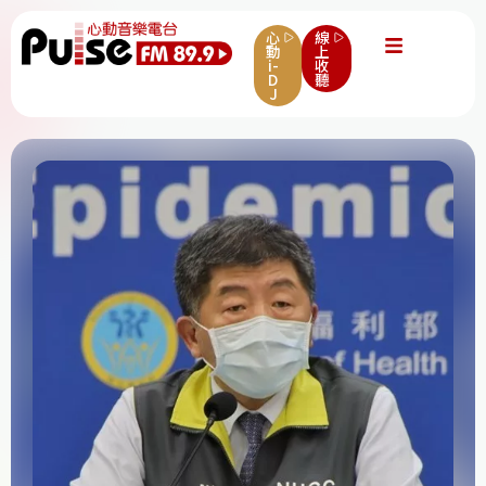
心
線
動
上
i-
收
D
聽
J