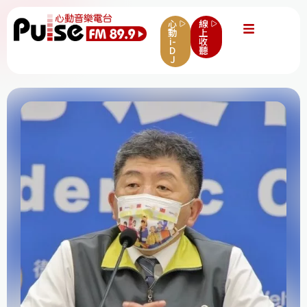
心
線
動
上
i-
收
D
聽
J