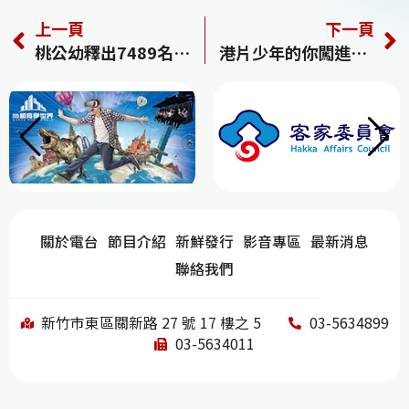
a
h
n
n
e
上一頁
下一頁
c
re
e
k
C
桃公幼釋出7489名額 簡化一階段同時可報2間
港片少年的你闖進奧斯卡 陽光普照止步15強
e
a
e
h
b
d
dI
at
o
s
n
o
k
關於電台
節目介紹
新鮮發行
影音專區
最新消息
聯絡我們
新竹市東區關新路 27 號 17 樓之 5
03-5634899
03-5634011