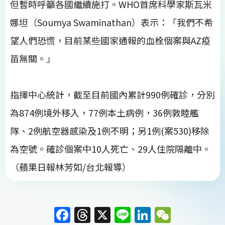
但暫時呼籲各國繼續施打。WHO首席科學家斯瓦米
娜坦（Soumya Swaminathan）表示：「我們不希
望人們恐慌，目前某些國家通報的血栓個案與AZ疫
苗無關。」
指揮中心統計，截至目前國內累計990例確診，分別
為874例境外移入，77例本土病例，36例敦睦艦
隊、2例航空器感染及1例不明；另1例(案530)移除
為空號。確診個案中10人死亡、29人住院隔離中。
（蘋果日報林芳如/台北報導）
F
T
X
Li
Li
W