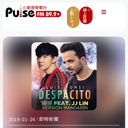
心
線
動
上
i-
收
D
聽
J
即時新聞
2018-01-26