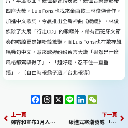
片、年度歌曲、最佳都會跨表演、最佳音樂錄影帶
四座大獎，Luis Fonsi也找來金曲歌王林俊傑合作，
加進中文歌詞，今晨推出全新神曲《緩緩》，林俊
傑除了大展「行走CD」的歌喉外，帶有西班牙文節
奏的唱腔更是讓粉絲驚豔，而Luis Fonsi也在歌裡飆
唱幾句中文，惹來歌迷紛紛留言大讚「果然是什麽
風格都駕馭得了」、「超好聽，忍不住一直重
播」。〔自由時報翁子涵／台北報導〕
F
T
X
Li
Li
W
a
h
n
n
e
上一頁
下一頁
c
re
e
k
C
鄭容和宣布3月入伍 台灣活動確定取消
緩進式寒潮發威 「冰凍炸彈」今起連3波
e
a
e
h