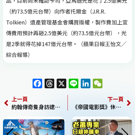
品，目前尚未確認卡司，亞馬遜先是花了2.5億美元
（約73.5億元台幣）向作者托爾金（J.R.R.
Tolkien）遺產管理基金會購買版權，製作費加上宣
傳費用預計再砸2.5億美元（約73.5億元台幣），光
是2季就得花掉147億元台幣。（蘋果日報王怡文／
綜合報導）
F
T
X
Li
Li
W
a
h
n
n
e
上一頁
下一頁
c
re
e
k
C
約翰傳奇隻身訪逮丸 今晚首度炸台
《帝國電影獎》休傑克曼稱帝放閃 STAR WARS勇奪5大獎
e
a
e
h
b
d
dI
at
o
s
n