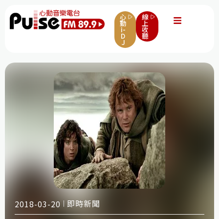
心
線
動
上
i-
收
D
聽
J
即時新聞
2018-03-20