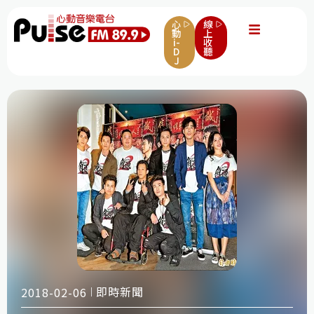
心
線
動
上
i-
收
D
聽
J
即時新聞
2018-02-06