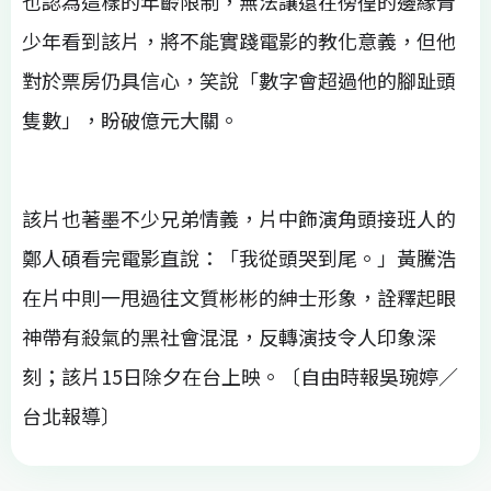
也認為這樣的年齡限制，無法讓還在徬徨的邊緣青
少年看到該片，將不能實踐電影的教化意義，但他
對於票房仍具信心，笑說「數字會超過他的腳趾頭
隻數」，盼破億元大關。
該片也著墨不少兄弟情義，片中飾演角頭接班人的
鄭人碩看完電影直說：「我從頭哭到尾。」黃騰浩
在片中則一甩過往文質彬彬的紳士形象，詮釋起眼
神帶有殺氣的黑社會混混，反轉演技令人印象深
刻；該片15日除夕在台上映。〔自由時報吳琬婷／
台北報導〕