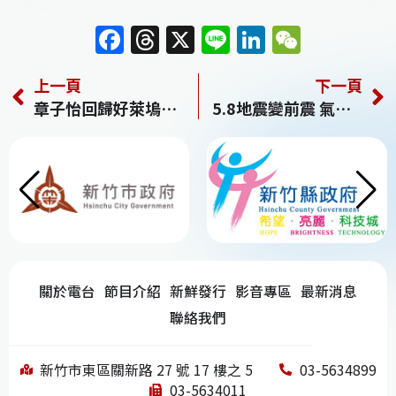
F
T
X
Li
Li
W
a
h
n
n
e
上一頁
下一頁
c
re
e
k
C
章子怡回歸好萊塢 悽慘被水淹
5.8地震變前震 氣象局：這次6.0才是主震
e
a
e
h
b
d
dI
at
o
s
n
o
k
關於電台
節目介紹
新鮮發行
影音專區
最新消息
聯絡我們
新竹市東區關新路 27 號 17 樓之 5
03-5634899
03-5634011